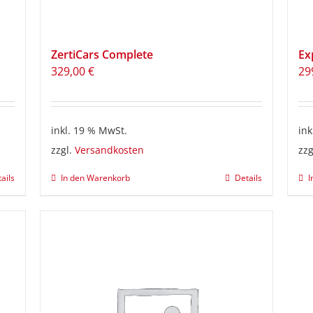
ZertiCars Complete
Ex
329,00
€
29
inkl. 19 % MwSt.
ink
zzgl.
Versandkosten
zzg
ails
In den Warenkorb
Details
I