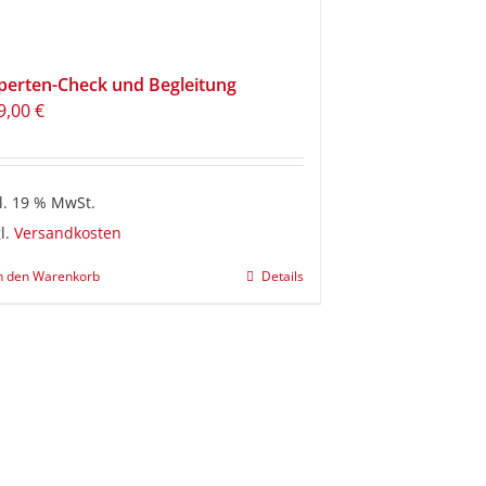
perten-Check und Begleitung
9,00
€
l. 19 % MwSt.
l.
Versandkosten
n den Warenkorb
Details